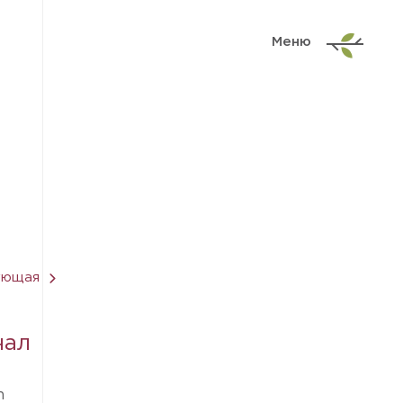
Меню
ующая
нал
n