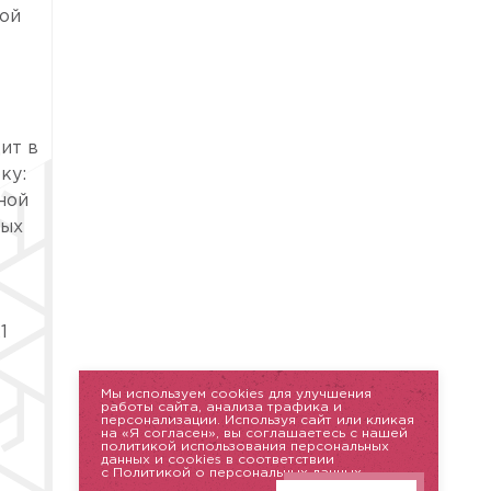
ой
ит в
ку:
ной
ных
1
Мы используем cookies для улучшения
работы сайта, анализа трафика и
персонализации. Используя сайт или кликая
на «Я согласен», вы соглашаетесь с нашей
политикой использования персональных
данных и cookies в соответствии
с Политикой о персональных данных.