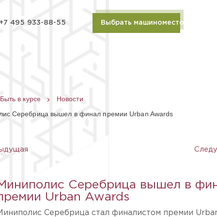
+7 495 933-88-55
Выбрать машиноместо
Быть в курсе
Новости
ис Серебрица вышел в финал премии Urban Awards
ыдущая
След
Миниполис Серебрица вышел в фи
премии Urban Awards
Миниполис Серебрица стал финалистом премии Urba