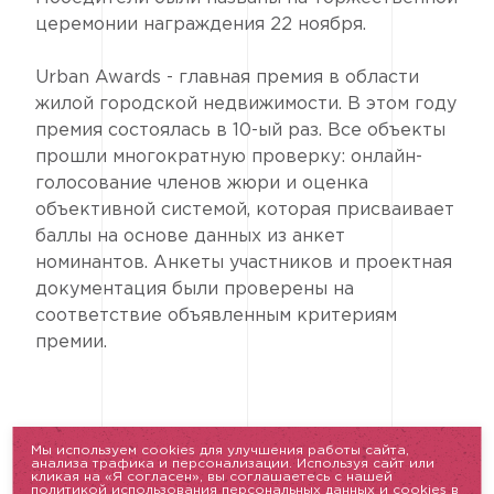
церемонии награждения 22 ноября.
Urban Awards - главная премия в области
жилой городской недвижимости. В этом году
премия состоялась в 10-ый раз. Все объекты
прошли многократную проверку: онлайн-
голосование членов жюри и оценка
объективной системой, которая присваивает
баллы на основе данных из анкет
номинантов. Анкеты участников и проектная
документация были проверены на
соответствие объявленным критериям
премии.
Мы используем cookies для улучшения работы сайта,
анализа трафика и персонализации. Используя сайт или
кликая на «Я согласен», вы соглашаетесь с нашей
Вконтакте
политикой использования персональных данных и cookies в